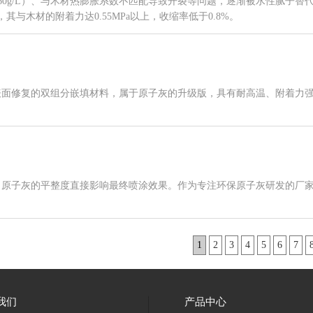
160g/L）、与木材热膨胀系数不匹配导致开裂等问题，逐渐被水性腻子替
，其与木材的附着力达0.55MPa以上，收缩率低于0.8%。
表面修复的双组分嵌填材料，属于原子灰的升级版，具有耐高温、附着力
，原子灰的平整度直接影响最终喷涂效果。作为专注环保原子灰研发的厂
1
2
3
4
5
6
7
我们
产品中心