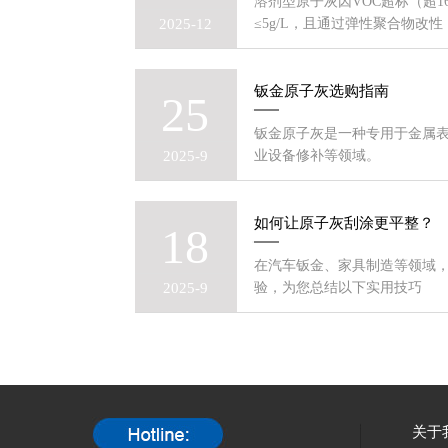
溶剂型原子灰因VOC超标（超
2025-12
≤5g/L，且通过弹性聚合物改性
钣金原子灰选购指南
25
钣金原子灰是一种专用于金属
2025-9
业设备修补等领域。
如何让原子灰刮涂更平整？
18
在汽车钣金、家具制造等领域
2025-9
验，为您总结以下实用技巧
关于