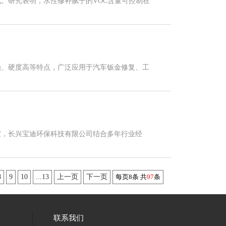
代。研究表明，水性修补腻子的VOC含量可控制在
强、硬度高等特点，广泛应用于汽车钣金修复、工
家，长兴宝迪环保科技有限公司结合多年行业经
8
9
10
...13
上一页
下一页
每页8条 共
97
条
联系我们